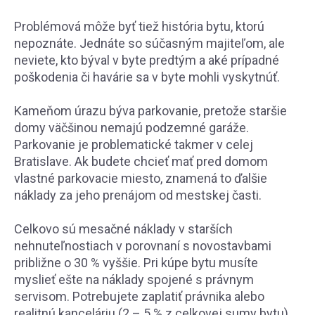
Problémová môže byť tiež história bytu, ktorú
nepoznáte. Jednáte so súčasným majiteľom, ale
neviete, kto býval v byte predtým a aké prípadné
poškodenia či havárie sa v byte mohli vyskytnúť.
Kameňom úrazu býva parkovanie, pretože staršie
domy väčšinou nemajú podzemné garáže.
Parkovanie je problematické takmer v celej
Bratislave. Ak budete chcieť mať pred domom
vlastné parkovacie miesto, znamená to ďalšie
náklady za jeho prenájom od mestskej časti.
Celkovo sú mesačné náklady v starších
nehnuteľnostiach v porovnaní s novostavbami
približne o 30 % vyššie. Pri kúpe bytu musíte
myslieť ešte na náklady spojené s právnym
servisom. Potrebujete zaplatiť právnika alebo
realitnú kanceláriu (2 – 5 % z celkovej sumy bytu),