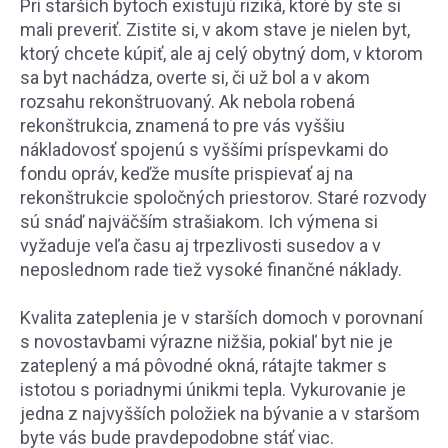
Pri starších bytoch existujú riziká, ktoré by ste si
mali preveriť. Zistite si, v akom stave je nielen byt,
ktorý chcete kúpiť, ale aj celý obytný dom, v ktorom
sa byt nachádza, overte si, či už bol a v akom
rozsahu rekonštruovaný. Ak nebola robená
rekonštrukcia, znamená to pre vás vyššiu
nákladovosť spojenú s vyššími príspevkami do
fondu opráv, keďže musíte prispievať aj na
rekonštrukcie spoločných priestorov. Staré rozvody
sú snáď najväčším strašiakom. Ich výmena si
vyžaduje veľa času aj trpezlivosti susedov a v
neposlednom rade tiež vysoké finančné náklady.
Kvalita zateplenia je v starších domoch v porovnaní
s novostavbami výrazne nižšia, pokiaľ byt nie je
zateplený a má pôvodné okná, rátajte takmer s
istotou s poriadnymi únikmi tepla. Vykurovanie je
jedna z najvyšších položiek na bývanie a v staršom
byte vás bude pravdepodobne stáť viac.