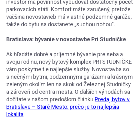
investor má povinnosť vybudovať dostatočný počet
parkovacích státí. Komfort máte zaručený, pretože
väčšina novostavieb má vlastné podzemné garáže,
takže do bytu sa dostanete „suchou nohou”.
Bratislava: bývanie v novostavbe Pri Studničke
Ak hľadáte dobré a príjemné bývanie pre seba a
svoju rodinu, nový bytový komplex PRI STUDNIČKE
vám poskytne tie najlepšie služby. Novostavba so
slnečnými bytmi, podzemnými garážami a krásnym
zeleným okolím len na skok od Železnej Studničky
a zároveň od centra mesta. O ďalších výhodách sa
dočítate v našom predošlom článku
Predaj bytov v
Bratislave – Staré Mesto: prečo je to najlepšia
lokalita
.