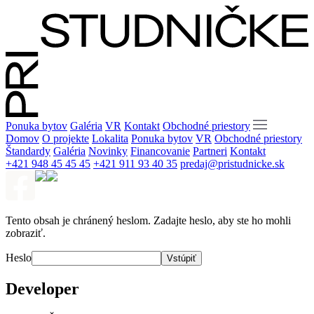
Ponuka bytov
Galéria
VR
Kontakt
Obchodné priestory
Domov
O projekte
Lokalita
Ponuka bytov
VR
Obchodné priestory
Štandardy
Galéria
Novinky
Financovanie
Partneri
Kontakt
+421 948 45 45 45
+421 911 93 40 35
predaj@pristudnicke.sk
Tento obsah je chránený heslom. Zadajte heslo, aby ste ho mohli
zobraziť.
Heslo
Developer