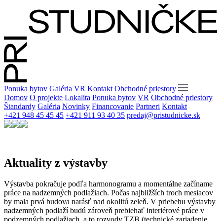
Ponuka bytov
Galéria
VR
Kontakt
Obchodné priestory
Domov
O projekte
Lokalita
Ponuka bytov
VR
Obchodné priestory
Štandardy
Galéria
Novinky
Financovanie
Partneri
Kontakt
+421 948 45 45 45
+421 911 93 40 35
predaj@pristudnicke.sk
Aktuality z výstavby
Výstavba pokračuje podľa harmonogramu a momentálne začíname
práce na nadzemných podlažiach. Počas najbližších troch mesiacov
by mala prvá budova narásť nad okolitú zeleň. V priebehu výstavby
nadzemných podlaží budú zároveň prebiehať interiérové práce v
podzemných podlažiach, a to rozvody TZB (technické zariadenie